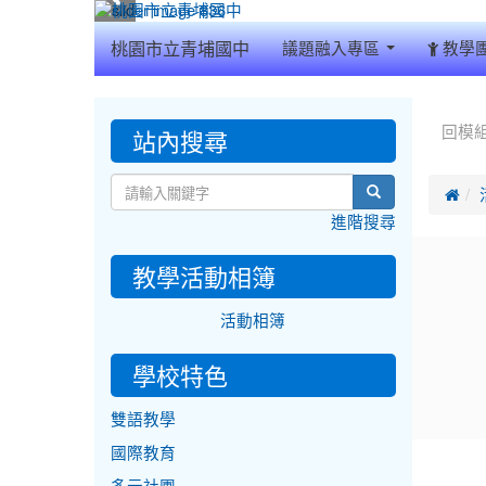
:::
桃園市立青埔國中
議題融入專區
教學
:::
:::
站內搜尋
回模
search

進階搜尋
教學活動相簿
活動相簿
學校特色
雙語教學
國際教育