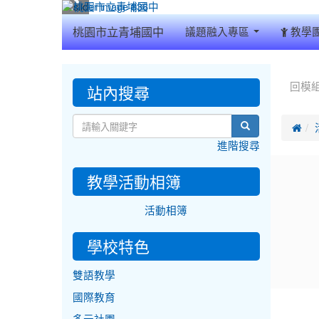
:::
桃園市立青埔國中
議題融入專區
教學
:::
:::
站內搜尋
回模
search

進階搜尋
教學活動相簿
活動相簿
學校特色
雙語教學
國際教育