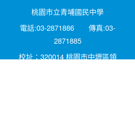
桃園市立青埔國民中學
電話:03-2871886 傳真:03-
2871885
校址：320014 桃園市中壢區領
航北路二段281號