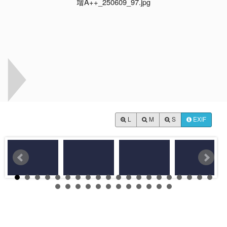
L
M
S
EXIF