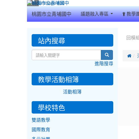
:::
桃園市立青埔國中
議題融入專區
教學
:::
:::
站內搜尋
回模
search

進階搜尋
教學活動相簿
活動相簿
學校特色
雙語教學
國際教育