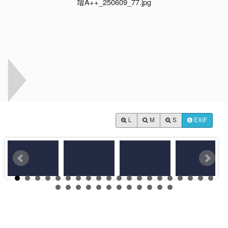
L
M
S
EXIF