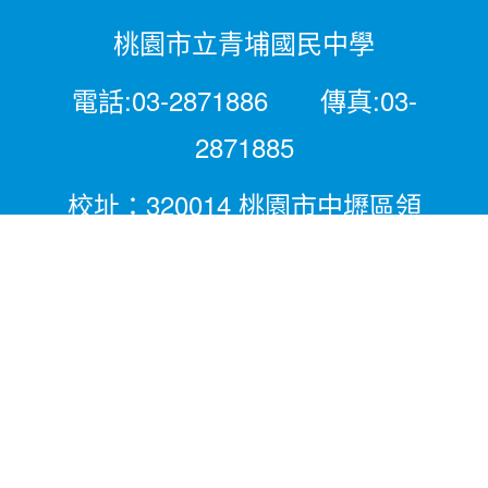
桃園市立青埔國民中學
電話:03-2871886 傳真:03-
2871885
校址：320014 桃園市中壢區領
航北路二段281號