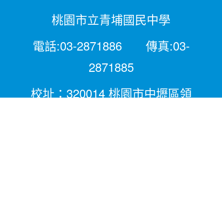
桃園市立青埔國民中學
電話:03-2871886 傳真:03-
2871885
校址：320014 桃園市中壢區領
航北路二段281號