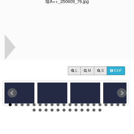
L
M
S
EXIF