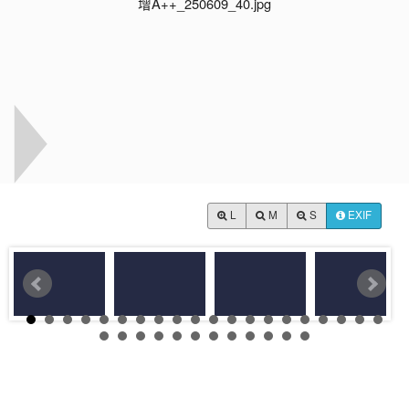
L
M
S
EXIF