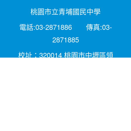
桃園市立青埔國民中學
電話:03-2871886 傳真:03-
2871885
校址：320014 桃園市中壢區領
航北路二段281號