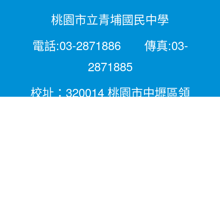
桃園市立青埔國民中學
電話:03-2871886 傳真:03-
2871885
校址：320014 桃園市中壢區領
航北路二段281號