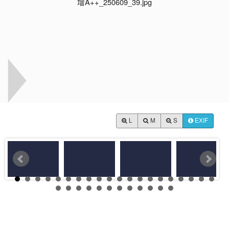
L
M
S
EXIF