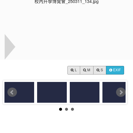
L
M
S
EXIF