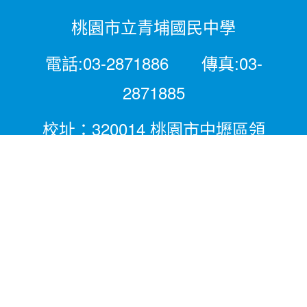
桃園市立青埔國民中學
電話:03-2871886 傳真:03-
2871885
校址：320014 桃園市中壢區領
航北路二段281號