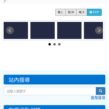
L
M
S
EXIF
:::
站內搜尋
sear
進階搜尋