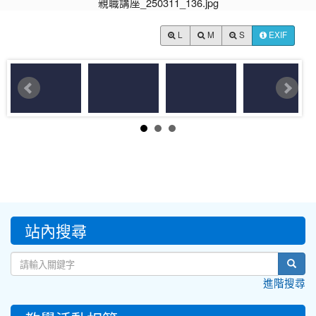
L
M
S
EXIF
:::
站內搜尋
sear
進階搜尋