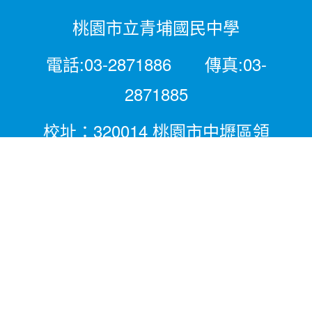
桃園市立青埔國民中學
電話:03-2871886 傳真:03-
2871885
校址：320014 桃園市中壢區領
航北路二段281號