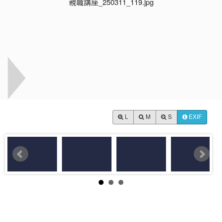
L
M
S
EXIF