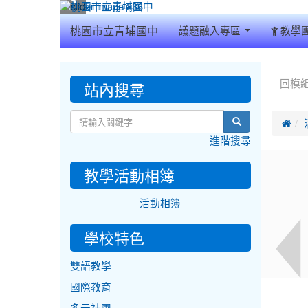
:::
桃園市立青埔國中
議題融入專區
教學
:::
:::
站內搜尋
回模
search

進階搜尋
教學活動相簿
活動相簿
學校特色
雙語教學
國際教育