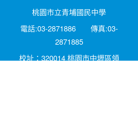
桃園市立青埔國民中學
電話:03-2871886 傳真:03-
2871885
校址：320014 桃園市中壢區領
航北路二段281號