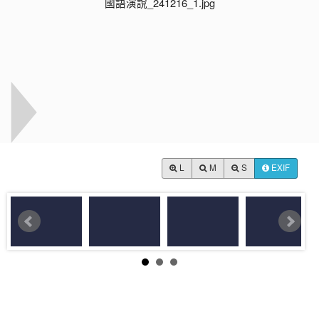
L
M
S
EXIF