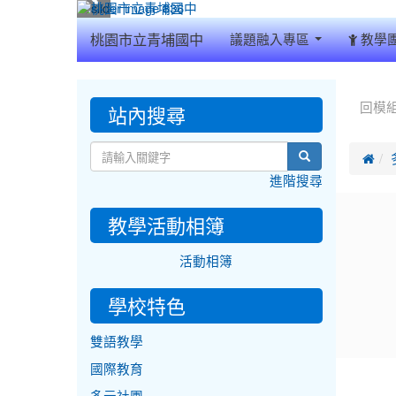
:::
桃園市立青埔國中
議題融入專區
教學
:::
:::
站內搜尋
回模
search

進階搜尋
教學活動相簿
活動相簿
學校特色
雙語教學
國際教育