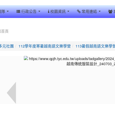
團隊
行政公告
校園資訊
常用連結
組首頁
多元社團
112學年度寒暑越南語文樂學營
113暑假越南語文樂學