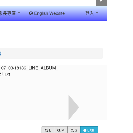
家長專區
English Website
登入
營
L
M
S
EXIF