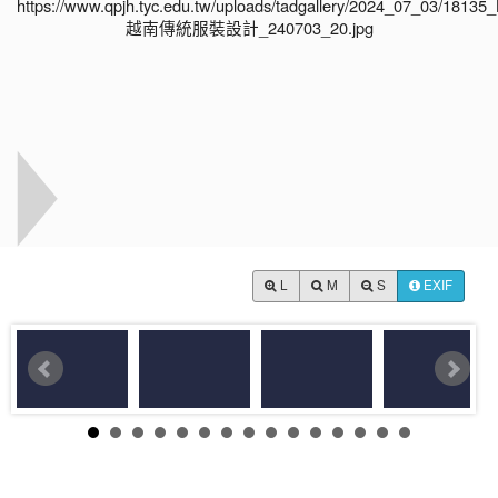
L
M
S
EXIF