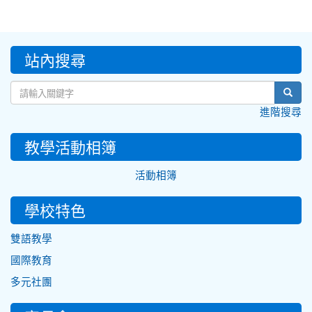
:::
站內搜尋
sear
進階搜尋
教學活動相簿
活動相簿
學校特色
雙語教學
國際教育
多元社團