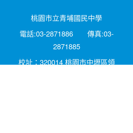
桃園市立青埔國民中學
電話:03-2871886 傳真:03-
2871885
校址：320014 桃園市中壢區領
航北路二段281號