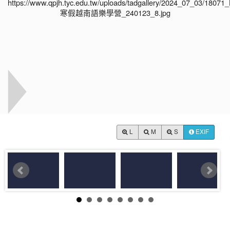
L
M
S
EXIF