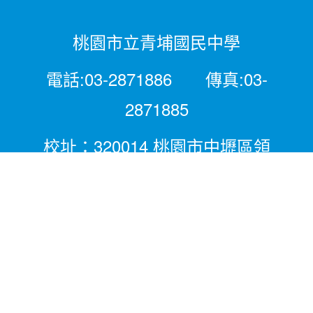
桃園市立青埔國民中學
電話:03-2871886 傳真:03-
2871885
校址：320014 桃園市中壢區領
航北路二段281號