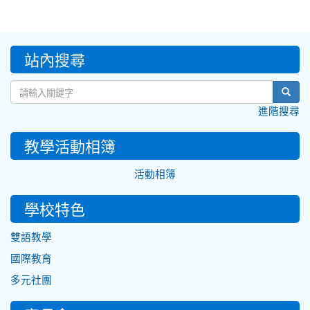
:::
站內搜尋
sear
進階搜尋
教學活動相簿
活動相簿
學校特色
雙語教學
國際教育
多元社團