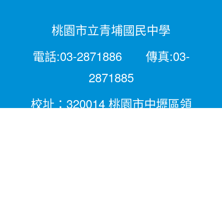
桃園市立青埔國民中學
電話:03-2871886 傳真:03-
2871885
校址：320014 桃園市中壢區領
航北路二段281號