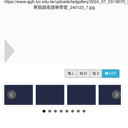
L
M
S
EXIF