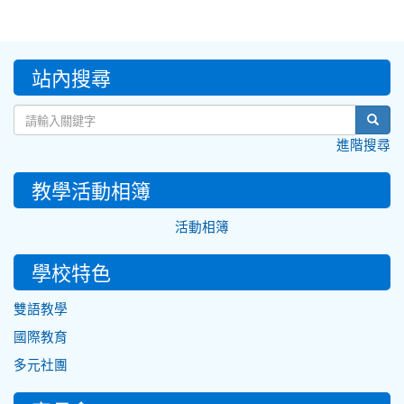
:::
站內搜尋
sear
進階搜尋
教學活動相簿
活動相簿
學校特色
雙語教學
國際教育
多元社團