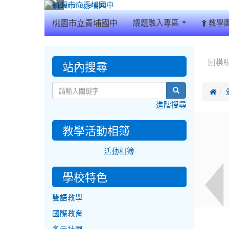
:::
桃園市立青埔國中
議題融入專區
教學
:::
:::
站內搜尋
回模
search

進階搜尋
教學活動相簿
活動相簿
學校特色
雙語教學
國際教育