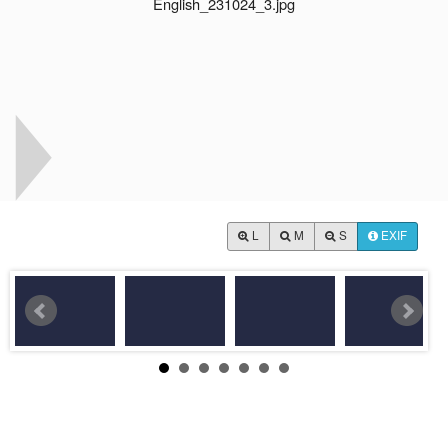
L
M
S
EXIF