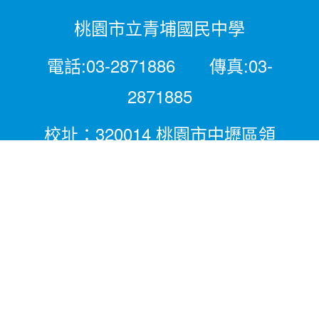
桃園市立青埔國民中學
電話:03-2871886 傳真:03-
2871885
校址：320014 桃園市中壢區領
航北路二段281號