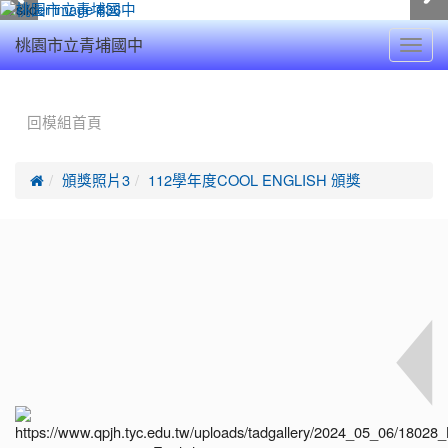
Toggl
桃園市立青埔國中
navig
:::
回模組首頁

頒獎照片3
112學年度COOL ENGLISH 頒獎