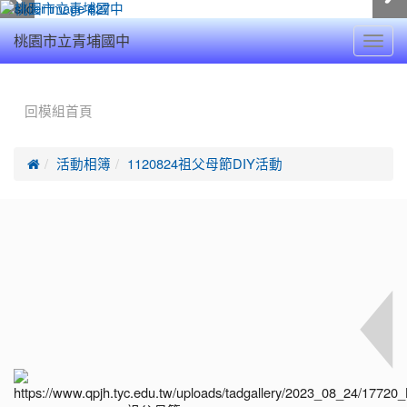
Toggl
桃園市立青埔國中
navig
:::
回模組首頁

活動相簿
1120824祖父母節DIY活動