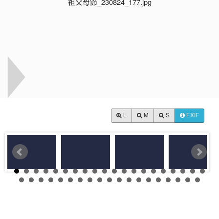
L
M
S
EXIF