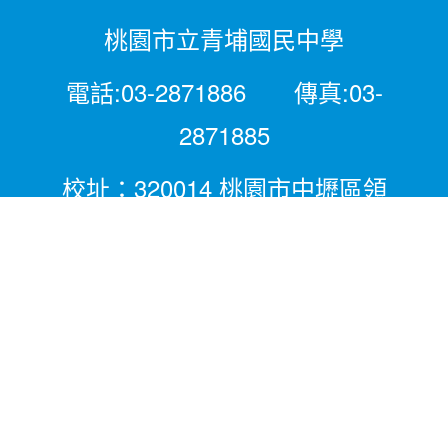
桃園市立青埔國民中學
電話:03-2871886 傳真:03-
2871885
校址：320014 桃園市中壢區領
航北路二段281號