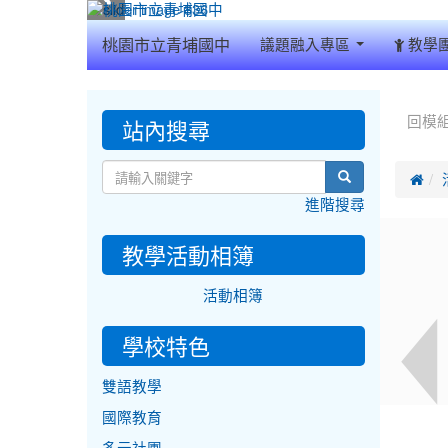
:::
桃園市立青埔國中
議題融入專區
教學
:::
:::
站內搜尋
回模
search

進階搜尋
教學活動相簿
活動相簿
學校特色
雙語教學
國際教育