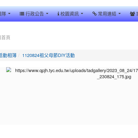
團隊
行政公告
校園資訊
常用連結
組首頁
活動相簿
1120824祖父母節DIY活動