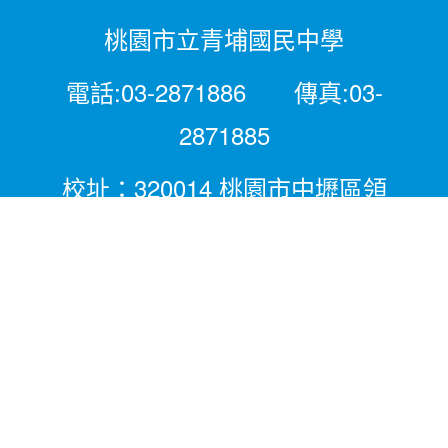
桃園市立青埔國民中學
電話:03-2871886 傳真:03-
2871885
校址：320014 桃園市中壢區領
航北路二段281號