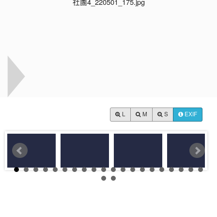
L
M
S
EXIF