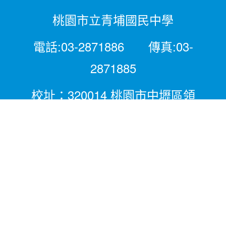
桃園市立青埔國民中學
電話:03-2871886 傳真:03-
2871885
校址：320014 桃園市中壢區領
航北路二段281號