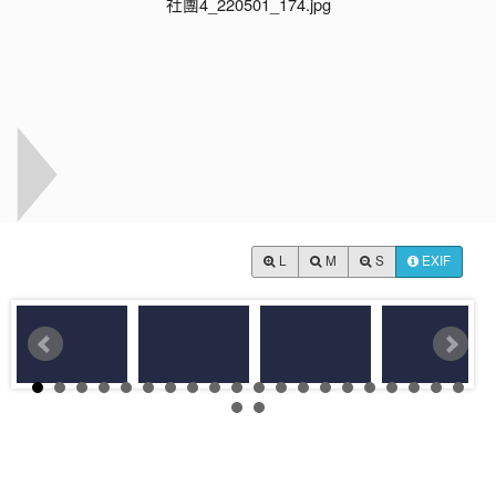
L
M
S
EXIF