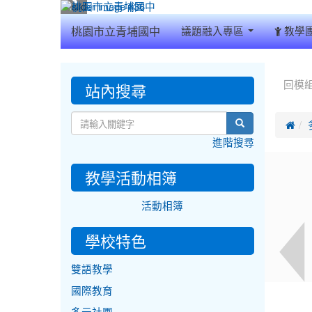
:::
桃園市立青埔國中
議題融入專區
教學
:::
:::
站內搜尋
回模
search

進階搜尋
教學活動相簿
活動相簿
學校特色
雙語教學
國際教育