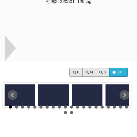
L
M
S
EXIF