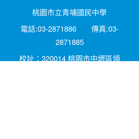
桃園市立青埔國民中學
電話:03-2871886 傳真:03-
2871885
校址：320014 桃園市中壢區領
航北路二段281號