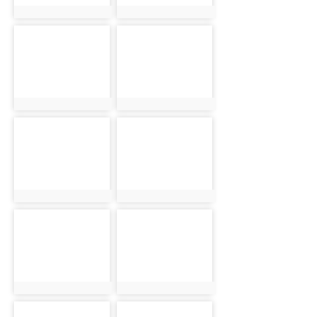
photo:18518
photo:18519
photo-
photo-
18520
18521
photo:18520
photo:18521
photo-
photo-
18522
18523
photo:18522
photo:18523
photo-
photo-
18524
18525
photo:18524
photo:18525
photo-
photo-