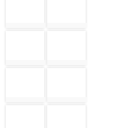
18526
18527
photo:18526
photo:18527
photo-
photo-
18528
18529
photo:18528
photo:18529
photo-
photo-
18530
18531
photo:18530
photo:18531
photo-
photo-
18532
18533