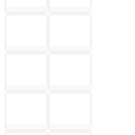
photo:18532
photo:18533
photo-
photo-
18534
18535
photo:18534
photo:18535
photo-
photo-
18536
18537
photo:18536
photo:18537
photo-
photo-
18538
18539
photo:18538
photo:18539