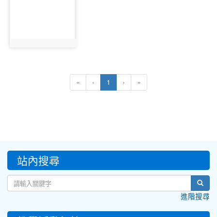
18351
photo:18351
(current)
«
‹
1
›
»
:::
站內搜尋
sear
進階搜尋