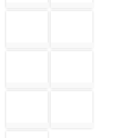
photo:18343
photo:18344
photo-
photo-
18345
18346
photo:18345
photo:18346
photo-
photo-
18347
18348
photo:18347
photo:18348
photo-
photo-
18349
18350
photo:18349
photo:18350
photo-