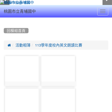
Toggl
桃園市立青埔國中
navig
:::
回模組首頁

活動相簿
113學年度校內英文朗讀比賽
photo-
photo-
18341
18342
photo:18341
photo:18342
photo-
photo-
18343
18344