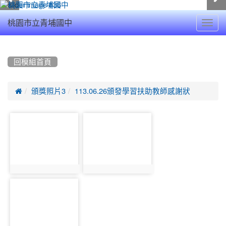
Toggl
桃園市立青埔國中
navig
:::
回模組首頁

頒獎照片3
113.06.26頒發學習扶助教師感謝狀
photo-
photo-
18192
18193
photo:18192
photo:18193
photo-
18194