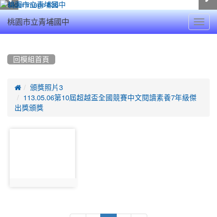
Toggl
桃園市立青埔國中
navig
:::
回模組首頁

頒獎照片3
113.05.06第10屆超越盃全國競賽中文閱讀素養7年級傑
出獎頒獎
photo-
18021
photo:18021