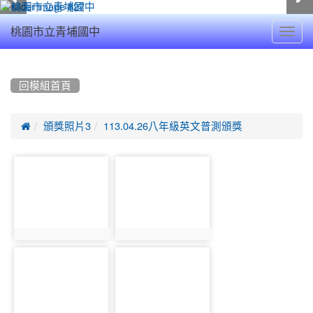
Toggl
桃園市立青埔國中
navig
:::
回模組首頁

頒獎照片3
113.04.26八年級英文普測頒獎
photo-
photo-
17938
17939
photo:17938
photo:17939
photo-
photo-
17940
17941