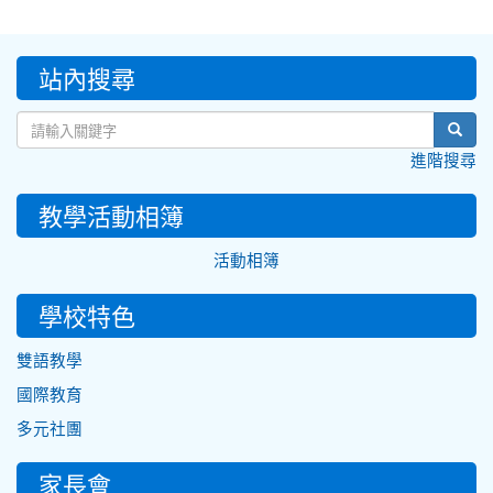
:::
站內搜尋
sear
進階搜尋
教學活動相簿
活動相簿
學校特色
雙語教學
國際教育
多元社團
家長會