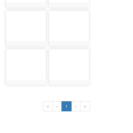
photo:17940
photo:17941
photo-
photo-
17942
17943
photo:17942
photo:17943
photo-
photo-
17944
17945
photo:17944
photo:17945
(current)
«
‹
1
›
»