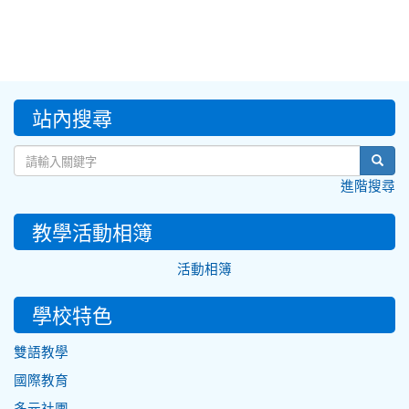
:::
站內搜尋
sear
進階搜尋
教學活動相簿
活動相簿
學校特色
雙語教學
國際教育
多元社團