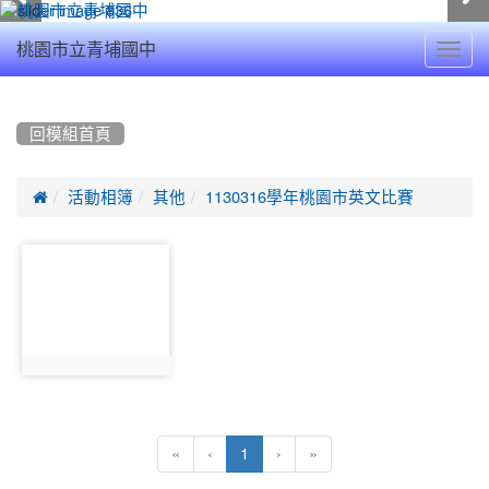
Toggl
桃園市立青埔國中
navig
:::
回模組首頁

活動相簿
其他
1130316學年桃園市英文比賽
photo-
17836
photo:17836
(current)
«
‹
1
›
»