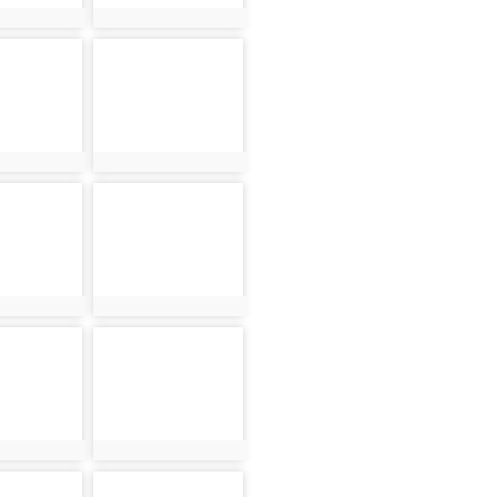
7640
photo:17641
photo-
17646
7645
photo:17646
photo-
17651
7650
photo:17651
photo-
17656
7655
photo:17656
photo-