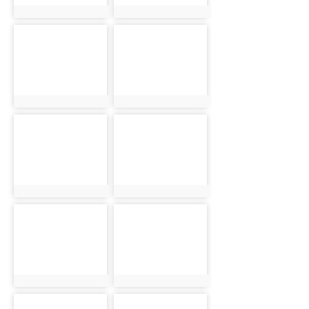
photo:17372
photo:17373
photo-
photo-
17374
17375
photo:17374
photo:17375
photo-
photo-
17376
17377
photo:17376
photo:17377
photo-
photo-
17378
17379
photo:17378
photo:17379
photo-
photo-