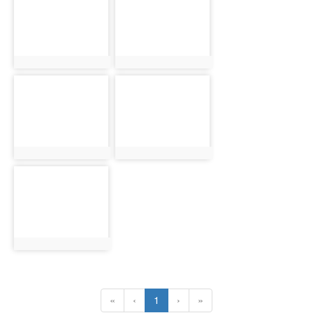
17380
17381
photo:17380
photo:17381
photo-
photo-
17382
17383
photo:17382
photo:17383
photo-
17384
photo:17384
(current)
«
‹
1
›
»