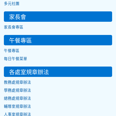
多元社團
家長會
家長會專區
午餐專區
午餐專區
每日午餐菜單
各處室規章辦法
教務處規章辦法
學務處規章辦法
總務處規章辦法
輔導室規章辦法
人事室規章辦法