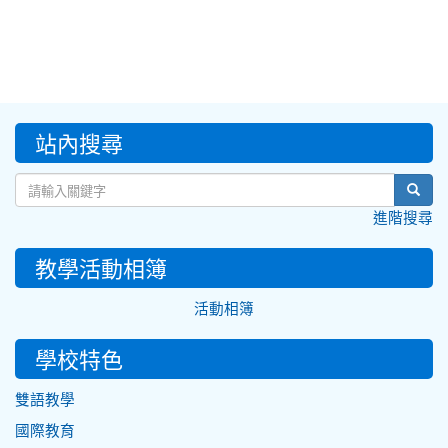
:::
站內搜尋
sear
進階搜尋
教學活動相簿
活動相簿
學校特色
雙語教學
國際教育