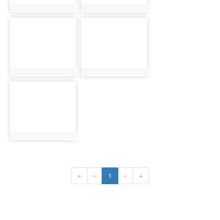
photo:17196
photo:17197
photo-
photo-
17198
17199
photo:17198
photo:17199
photo-
17200
photo:17200
(current)
«
‹
1
›
»