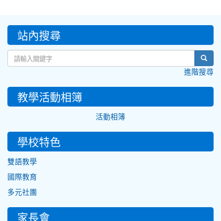
:::
站內搜尋
sear
進階搜尋
教學活動相簿
活動相簿
學校特色
雙語教學
國際教育
多元社團
家長會