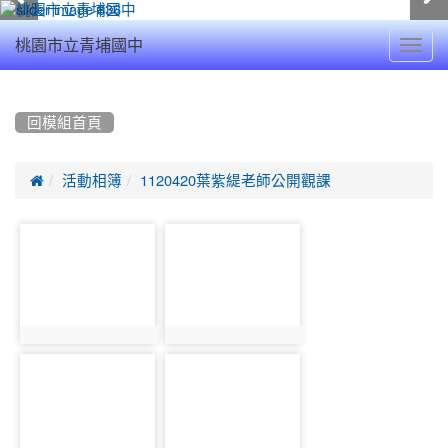
Toggl
桃園市立青埔國中
navig
:::
回模組首頁

活動相簿
1120420葉紫緹老師公開觀課
photo-
photo-
17194
17195
photo:17194
photo:17195
photo-
photo-
17196
17197