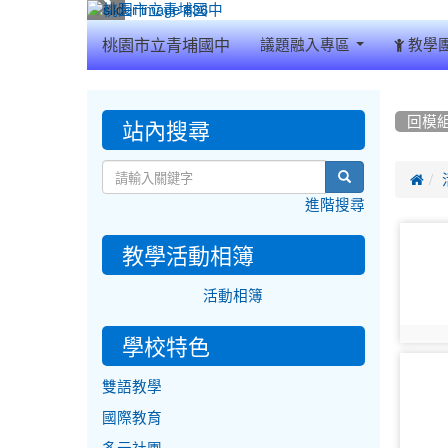
:::
桃園市立青埔國中
議題融入專區
教學
:::
:::
站內搜尋
回模
search

進階搜尋
photo-
教學活動相簿
17187
活動相簿
photo:
學校特色
photo-
雙語教學
17192
國際教育