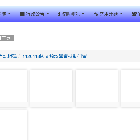
團隊
行政公告
校園資訊
常用連結
組首頁
活動相簿
1120418國文領域學習扶助研習
photo-
photo-
photo-
17188
17189
17190
17187
photo:17188
photo:17189
photo:1