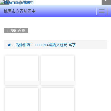
Toggl
桃園市立青埔國中
navig
:::
回模組首頁

活動相簿
1111214國語文競賽-寫字
photo-
photo-
16701
16702
photo:16701
photo:16702
photo-
photo-
16703
16704