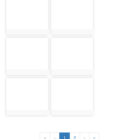
photo-
photo-
16725
16726
photo:16725
photo:16726
photo-
photo-
16727
16728
photo:16727
photo:16728
photo-
photo-
16729
16730
photo:16729
photo:16730
(current)
«
‹
1
2
›
»