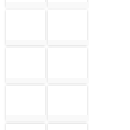
photo:16703
photo:16704
photo-
photo-
16705
16706
photo:16705
photo:16706
photo-
photo-
16707
16708
photo:16707
photo:16708
photo-
photo-
16709
16710
photo:16709
photo:16710
photo-
photo-