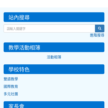
:::
站內搜尋
sear
進階搜尋
教學活動相簿
活動相簿
學校特色
雙語教學
國際教育
多元社團
家長會