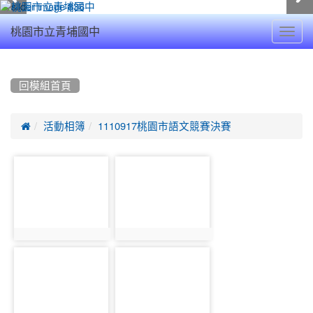
Toggl
桃園市立青埔國中
navig
:::
回模組首頁

活動相簿
1110917桃園市語文競賽決賽
photo-
photo-
16427
16428
photo:16427
photo:16428
photo-
photo-
16429
16430