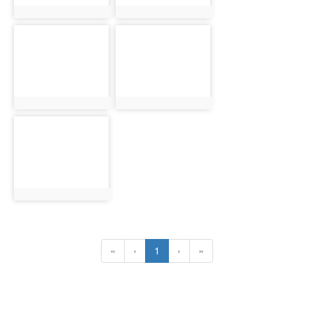
photo:16429
photo:16430
photo-
photo-
16431
16432
photo:16431
photo:16432
photo-
16433
photo:16433
(current)
«
‹
1
›
»