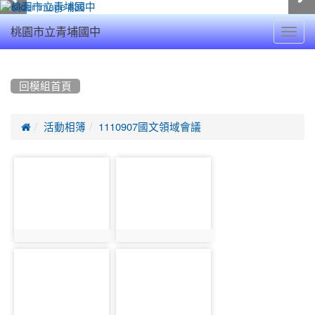
Toggl
桃園市立青埔國中
navig
:::
回模組首頁

活動相簿
1110907國文領域會議
photo-
photo-
16416
16417
photo:16416
photo:16417
photo-
photo-
16418
16419