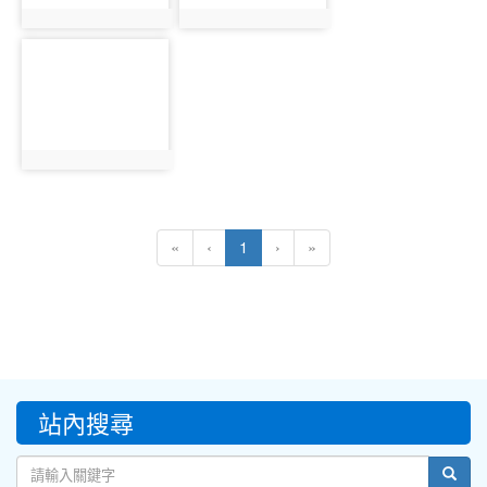
photo:16418
photo:16419
photo-
16420
photo:16420
(current)
«
‹
1
›
»
:::
站內搜尋
sear