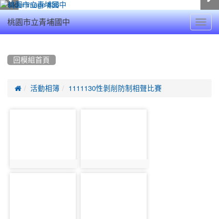
Toggl
桃園市立青埔國中
navig
:::
回模組首頁

活動相簿
1111130性剝削防制相聲比賽
photo-
photo-
16226
16227
photo:16226
photo:16227
photo-
photo-
16228
16229