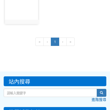
16236
photo:16236
(current)
«
‹
1
›
»
:::
站內搜尋
sear
進階搜尋