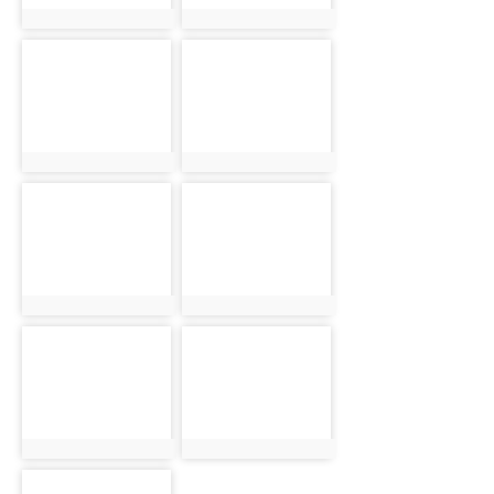
photo:16228
photo:16229
photo-
photo-
16230
16231
photo:16230
photo:16231
photo-
photo-
16232
16233
photo:16232
photo:16233
photo-
photo-
16234
16235
photo:16234
photo:16235
photo-