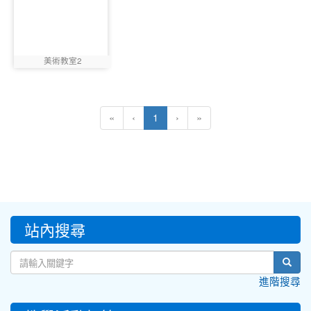
2960
美術教室2
photo:2960
(current)
«
‹
1
›
»
:::
站內搜尋
sear
進階搜尋