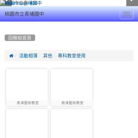
Toggl
桃園市立青埔國中
navig
:::
回模組首頁

活動相簿
其他
專科教室使用
photo-
photo-
2950
2951
表演藝術教室
表演藝術教室
photo:2950
photo:2951
photo-
photo-
2952
2953