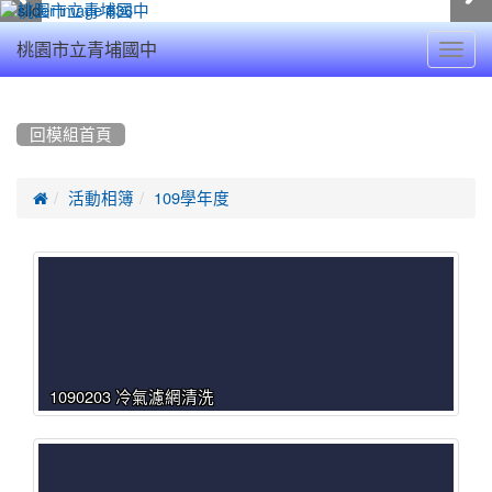
Toggl
桃園市立青埔國中
navig
:::
回模組首頁

活動相簿
109學年度
1090203 冷氣濾網清洗