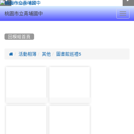
Toggl
桃園市立青埔國中
navig
:::
回模組首頁

活動相簿
其他
圖書館巡禮5
photo-
photo-
2878
2879
photo:2878
photo:2879
photo-
photo-
2880
2881