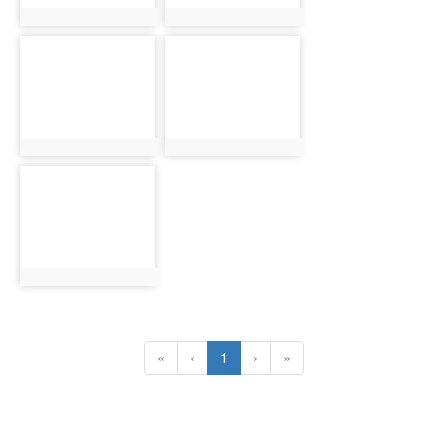
photo:2880
photo:2881
photo-
photo-
2882
2883
photo:2882
photo:2883
photo-
2884
photo:2884
(current)
«
‹
1
›
»