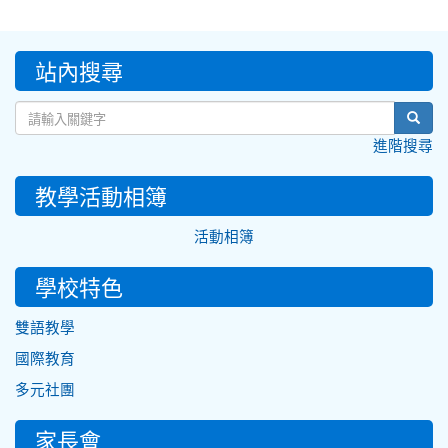
:::
站內搜尋
sear
進階搜尋
教學活動相簿
活動相簿
學校特色
雙語教學
國際教育
多元社團
家長會