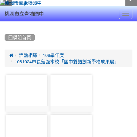
Toggl
桃園市立青埔國中
navig
:::
回模組首頁

活動相簿
108學年度
1081024市長蒞臨本校「國中雙語創新學校成果展」
photo-
photo-
11299
11300
photo:11299
photo:11300
photo-
photo-
11301
11302