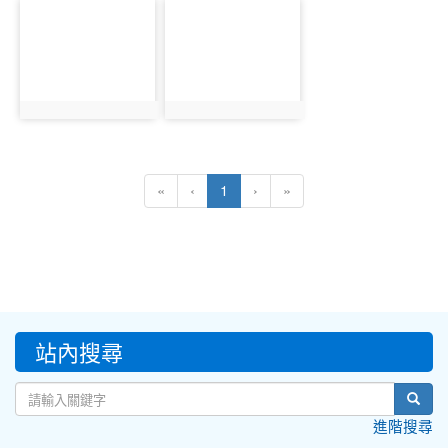
photo-
photo-
11309
11310
photo:11309
photo:11310
(current)
«
‹
1
›
»
:::
站內搜尋
sear
進階搜尋