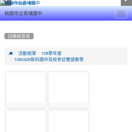
Toggl
桃園市立青埔國中
navig
:::
回模組首頁

活動相簿
108學年度
1080426新科國中蒞校參訪雙語教學
photo-
photo-
10314
10325
photo:10314
photo:10325
photo-
photo-
10315
10326