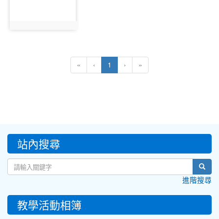
photo:10324
(current)
«
‹
1
›
»
:::
站內搜尋
sear
進階搜尋
教學活動相簿