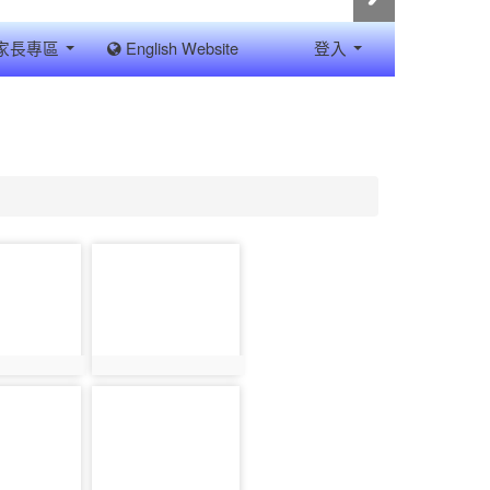
家長專區
English Website
登入
photo-
9763
762
photo:9763
photo-
9768