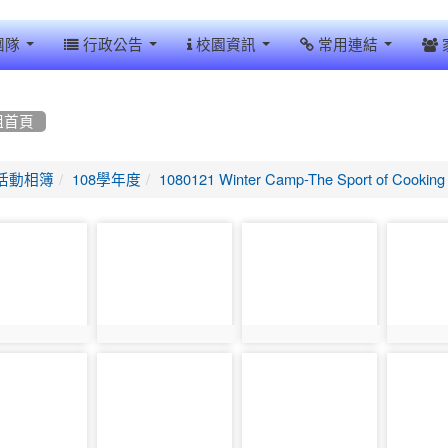
團隊
行政公告
校園資訊
常用連結
組首頁
活動相簿
108學年度
1080121 Winter Camp-The Sport of Cooking
photo-
photo-
photo-
9760
9761
9762
9759
photo:9760
photo:9761
photo:9
photo-
photo-
photo-
9765
9766
9767