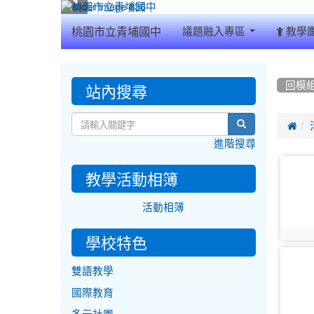
:::
桃園市立青埔國中
議題融入專區
教學
:::
:::
站內搜尋
回模
search

進階搜尋
photo-
教學活動相簿
9759
活動相簿
photo:
學校特色
photo-
雙語教學
9764
國際教育