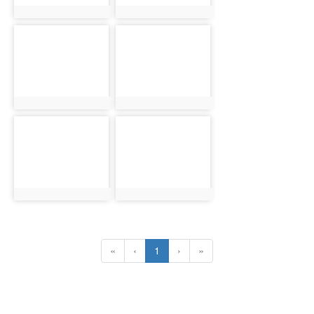
photo:9381
photo:9382
photo-
photo-
9383
9384
photo:9383
photo:9384
photo-
photo-
9385
9386
photo:9385
photo:9386
(current)
«
‹
1
›
»