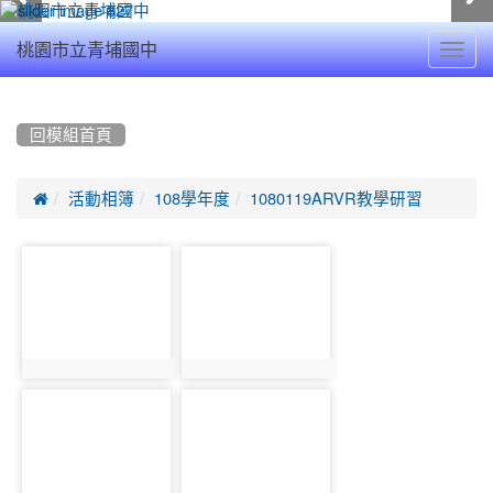
Toggl
桃園市立青埔國中
navig
:::
回模組首頁

活動相簿
108學年度
1080119ARVR教學研習
photo-
photo-
9379
9380
photo:9379
photo:9380
photo-
photo-
9381
9382