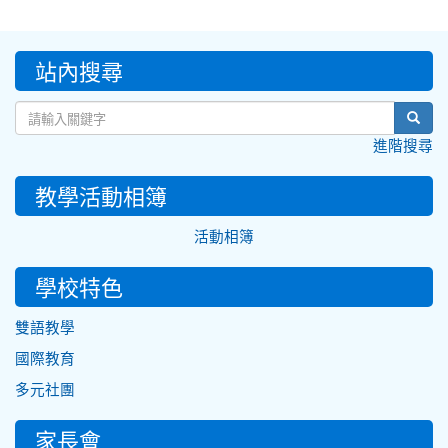
:::
站內搜尋
sear
進階搜尋
教學活動相簿
活動相簿
學校特色
雙語教學
國際教育
多元社團
家長會