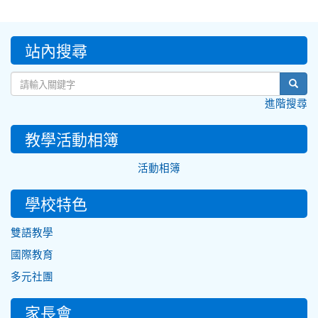
:::
站內搜尋
sear
進階搜尋
教學活動相簿
活動相簿
學校特色
雙語教學
國際教育
多元社團
家長會