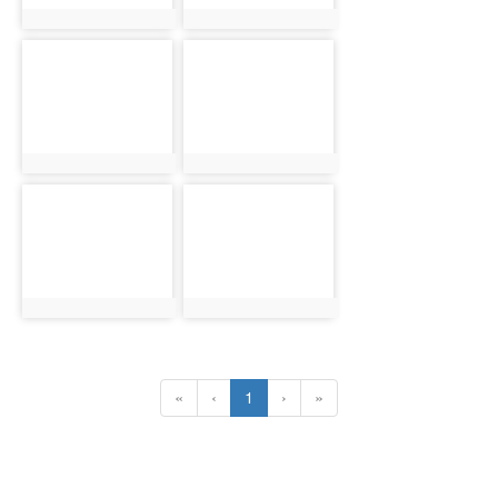
photo:9373
photo:9374
photo-
photo-
9375
9376
photo:9375
photo:9376
photo-
photo-
9377
9378
photo:9377
photo:9378
(current)
«
‹
1
›
»