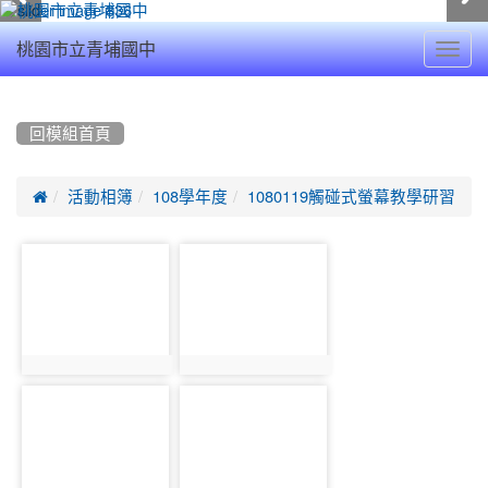
Toggl
桃園市立青埔國中
navig
:::
回模組首頁

活動相簿
108學年度
1080119觸碰式螢幕教學研習
photo-
photo-
9371
9372
photo:9371
photo:9372
photo-
photo-
9373
9374