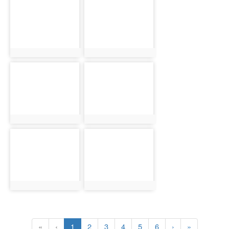
photo-
photo-
394
1511
photo:394
photo:1511
photo-
photo-
295
395
photo:295
photo:395
photo-
photo-
296
396
photo:296
photo:396
(current)
«
‹
1
2
3
4
5
6
›
»