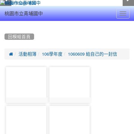
Toggl
桃園市立青埔國中
navig
:::
回模組首頁

活動相簿
106學年度
1060609 給自己的一封信
photo-
photo-
386
1503
photo:386
photo:1503
photo-
photo-
287
387