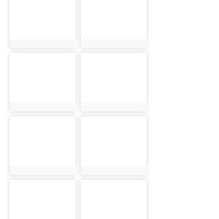
1506
290
photo:1506
photo:290
photo-
photo-
390
1507
photo:390
photo:1507
photo-
photo-
291
391
photo:291
photo:391
photo-
photo-
1508
292