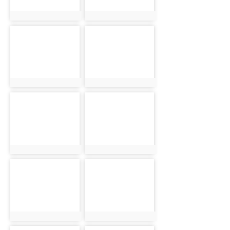
photo:1508
photo:292
photo-
photo-
392
1509
photo:392
photo:1509
photo-
photo-
293
393
photo:293
photo:393
photo-
photo-
1510
294
photo:1510
photo:294