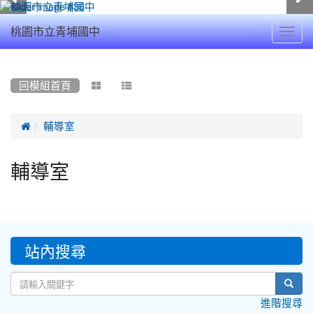
Toggl
桃園市立青埔國中
navig
:::
回模組首頁



輔導室
輔導室
:::
站內搜尋
sear
進階搜尋